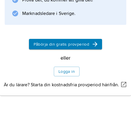
Prova det, du kommer att gilla det!
ske endast efter extremt långvarig kyla.
Marknadsledare i Sverige.
Bottenviken fryser till varje år, men hela
Östersjön isbeläggs
Påbörja din gratis provperiod
Information om artikeln
eller
Logga in
Är du lärare? Starta din kostnadsfria provperiod härifrån.