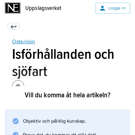
Uppslagsverket
Uppslagsverket
Logga in
Östersjön
Isförhållanden och
sjöfart
Vill du komma åt hela artikeln?
Ytnära saltskiktning och ringa djup gör att is
relativt lätt bildas vid Östersjöns kuster och
även inom vissa öppna havsområden, medan
Objektiv och pålitlig kunskap.
det tjocka ytskiktet med konstant salthalt i
Egentliga Östersjön gör att isbildning där kan