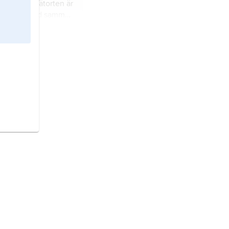
nds län). Tätorten är
ommunen med samma
och tätort i
ings län).
 och tätort i
ands län).
mun och tätort i
ch Dalsland (Västra
mun och tätort i
vleborgs län).
un och tätort i
n).