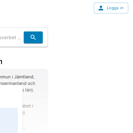
Logga in
m
mun i Jämtland,
ngermanland och
d (Jämtlands län).
mun och tätort i
leborgs län).
och tätort i