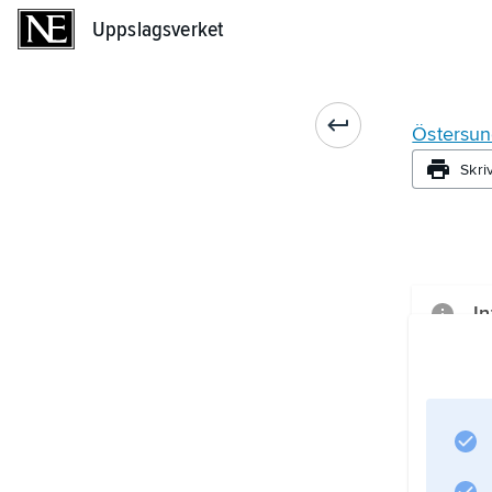
Uppslagsverket
Uppslagsverket
Östersu
Skri
In