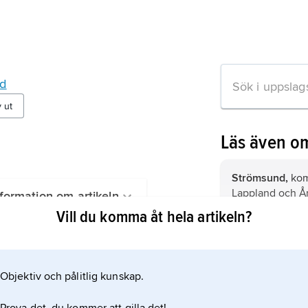
nd
v ut
Läs även o
Strömsund,
kom
Lappland och Å
formation om artikeln
tätort i Jämtlan
Vill du komma åt hela artikeln?
Sandviken,
kom
Gästrikland (Gäv
Objektiv och pålitlig kunskap.
Bräcke,
kommun 