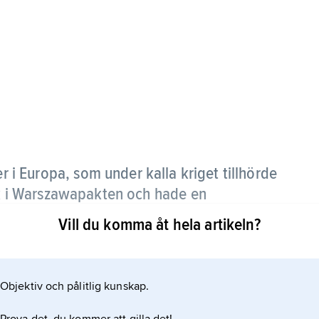
 i Europa, som under kalla kriget tillhörde
ick i Warszawapakten och hade en
Vill du komma åt hela artikeln?
 även Bulgarien, Polen, Rumänien,
 Ibland inkluderades också Jugoslavien och
Objektiv och pålitlig kunskap.
der var kommuniststyrda, om än oberoende av