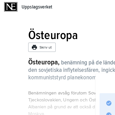
Uppslagsverket
Uppslagsverket
Östeuropa
Skriv ut
Östeuropa,
benämning på de länder
den sovjetiska inflytelsesfären, ing
kommuniststyrd planekonomi.
Benämningen avsåg förutom Sovjetunionen
Tjeckoslovakien, Ungern och Östtyskland.
Albanien på grund av att också dessa län
Moskva.