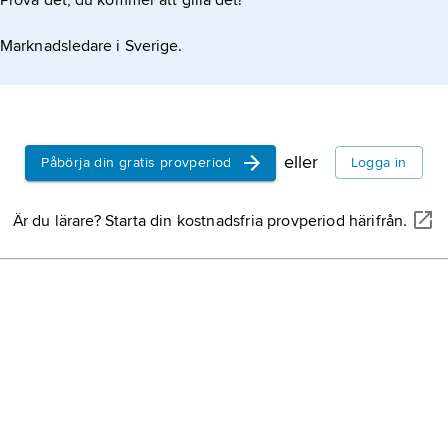
Prova det, du kommer att gilla det!
Marknadsledare i Sverige.
eller
Påbörja din gratis provperiod
Logga in
Är du lärare? Starta din kostnadsfria provperiod härifrån.