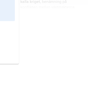
kalla kriget,
benämning på
konflikten mellan västmakterna,
främst USA, och
kommunistländerna, främst
Sovjetunionen, från åren efter andra
Artonnationerskommittén,
engelska
världskrigets slut till 1989–90.
Eighteen-Nation Committee on
Disarmament
(
ENCD
), kommitté,
bildad 20 december 1961 av FN:s
generalförsamling.