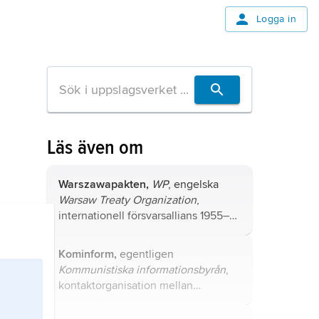
Logga in
Läs även om
Warszawapakten,
WP
, engelska
Warsaw Treaty Organization
,
internationell försvarsallians 1955–
91.
Kominform,
egentligen
Kommunistiska informationsbyrån
,
kontaktorganisation mellan
kommunistpartier i Europa.