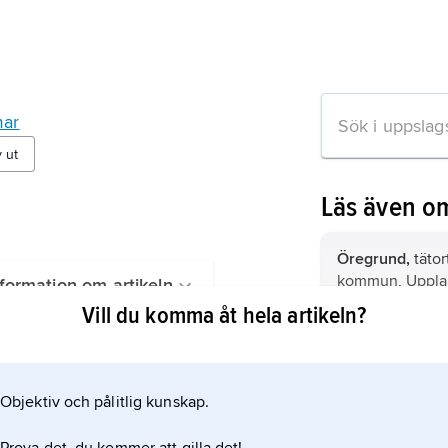
ar
v ut
Läs även o
Öregrund,
tätor
kommun, Upplan
formation om artikeln
km nordöst om U
Vill du komma åt hela artikeln?
invånare (2024)
Hargshamn
, t
kommun, Uppland
km sydöst om 
Objektiv och pålitlig kunskap.
invånare (2021).