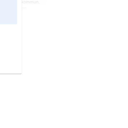
 Östhammars kommun,
a län), 20 km
hammar; 2 796
 Uppland och
tätort i Uppland,
e detta församling i
mmun, Uppland
n och tätort (stad) i
olms län).
ch tätort i
Södermanlands län).