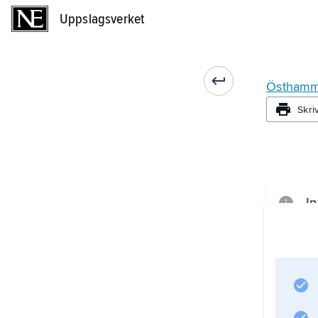
Uppslagsverket
Uppslagsverket
Östhamm
Skri
In