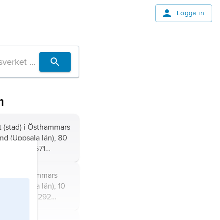
Logga in
m
t (stad) i Östhammars
d (Uppsala län), 80
ppsala; 1 571
.
ätort i Östhammars
 (Uppsala län), 10
Östhammar; 292