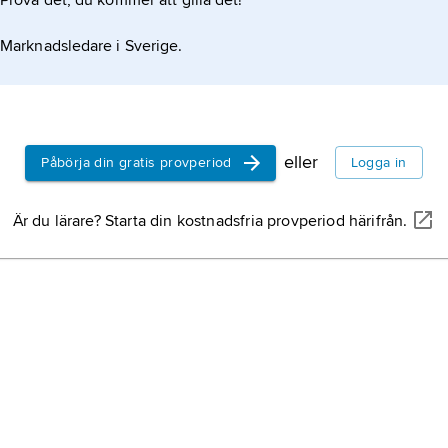
Prova det, du kommer att gilla det!
Gimo
, tätort i
Uppland (Uppsal
Marknadsledare i Sverige.
sydväst om Öst
invånare (2021).
Tierp,
kommun i
Gästrikland och 
Uppsala län.
eller
Påbörja din gratis provperiod
Logga in
Östhammar,
för
Är du lärare? Starta din kostnadsfria provperiod härifrån.
Östhammars ko
(Uppsala län).
Norrtälje,
kommu
Uppland (Stockh
Trosa,
kommun o
Södermanland (