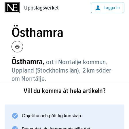
Uppslagsverket
Uppslagsverket
Logga in
Östhamra
Östhamra,
ort i Norrtälje kommun,
Uppland (Stockholms län), 2 km söder
om Norrtälje.
Vill du komma åt hela artikeln?
Östhamra, som ingår i
Norrtälje
tätort, består av småhus byggda på 1990-
talet. Pendling förekommer till Norrtälje.
Objektiv och pålitlig kunskap.