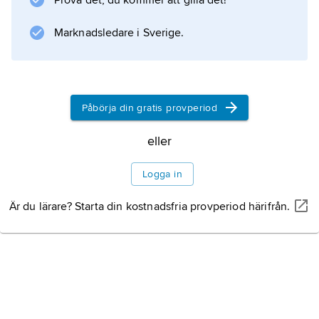
Prova det, du kommer att gilla det!
Marknadsledare i Sverige.
Information om artikeln
Påbörja din gratis provperiod
eller
Logga in
Är du lärare? Starta din kostnadsfria provperiod härifrån.