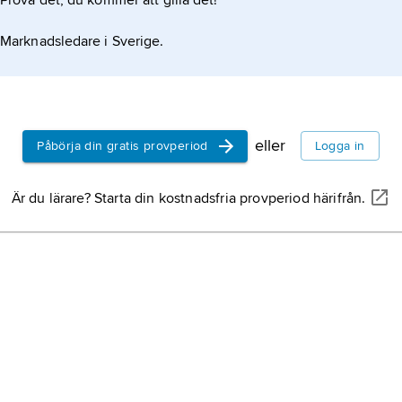
Prova det, du kommer att gilla det!
Marknadsledare i Sverige.
eller
Påbörja din gratis provperiod
Logga in
Är du lärare? Starta din kostnadsfria provperiod härifrån.