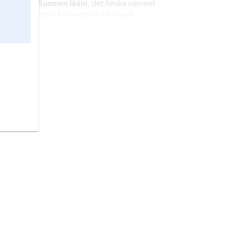
Itä-Suomen lääni
, det finska namnet
på
Östra Finlands län
i Finland.
Uleåborgs län,
finska
Oulun lääni
,
till 2009 län i norra Finland.
Lapplands län,
finska
Lapin lääni
, till
2009 län i norra Finland
Norra Karelens län,
finska
Pohjois-
Karjalan lääni
, till 1997 län i östra
Finland.
Tavastehus län,
finska
Hämeen
lääni
, till 1997 län i södra Finland.
Nylands län,
finska
Uudenmaan
lääni
, till 1997 län i södra Finland.