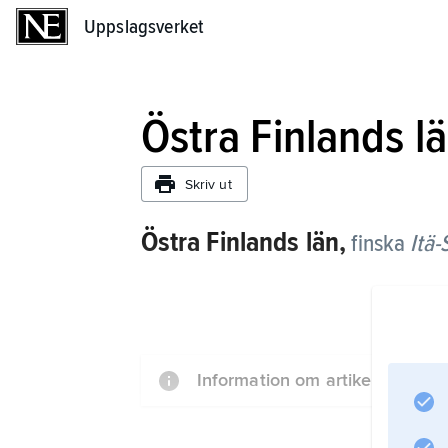
Uppslagsverket
Uppslagsverket
Östra Finlands l
Skriv ut
Östra Finlands län,
finska
Itä
Information om artikeln