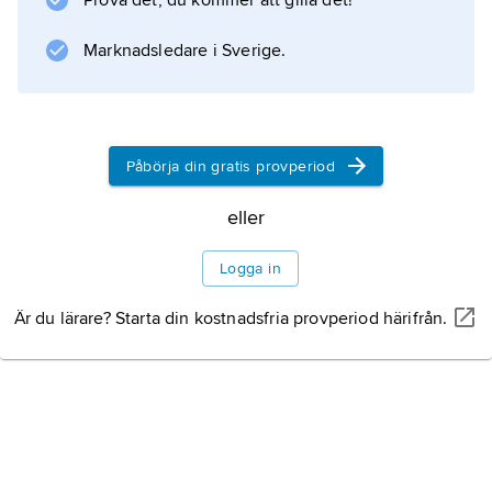
Prova det, du kommer att gilla det!
Marknadsledare i Sverige.
Information om artikeln
Påbörja din gratis provperiod
eller
Logga in
Är du lärare? Starta din kostnadsfria provperiod härifrån.