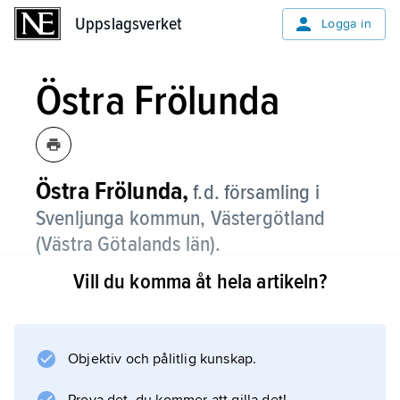
Uppslagsverket
Uppslagsverket
Logga in
Östra Frölunda
Östra Frölunda,
f.d. församling i
Svenljunga kommun, Västergötland
(Västra Götalands län).
Vill du komma åt hela artikeln?
Östra Frölunda, som sedan 2006 ingår i
Kindaholms
församling, består av en markant dalbygd
längs mellersta Ätran, omgiven av bruten
Objektiv och pålitlig kunskap.
skogsbygd med gles höjdbebyggelse.