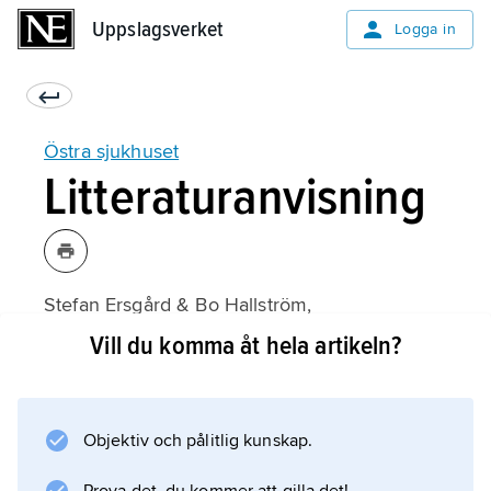
Uppslagsverket
Uppslagsverket
Logga in
Östra sjukhuset
Litteraturanvisning
Stefan Ersgård & Bo Hallström,
Den okända staden: Malmö östra sjukhus:
Vill du komma åt hela artikeln?
1935–1995
(1995).
Objektiv och pålitlig kunskap.