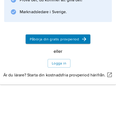
Prova det, du kommer att gilla det!
Information om artikeln
Marknadsledare i Sverige.
Påbörja din gratis provperiod
eller
Logga in
Är du lärare? Starta din kostnadsfria provperiod härifrån.