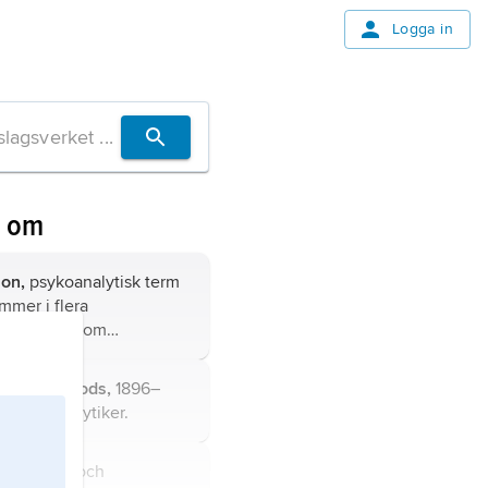
Logga in
n om
ion,
psykoanalytisk term
mmer i flera
ningar, såsom
ionspsykologi
eller
ionsteori
.
Donald Woods,
1896–
sk psykoanalytiker.
ilosofiska och