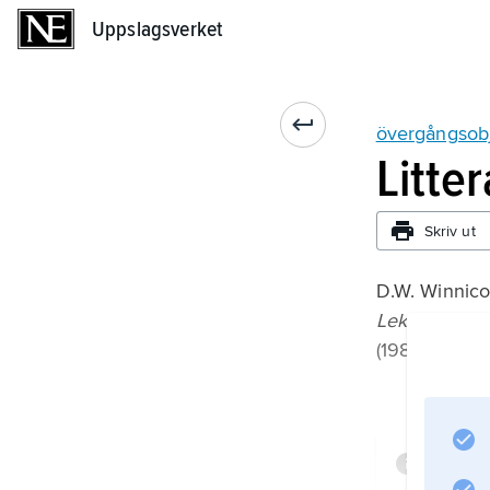
Uppslagsverket
Uppslagsverket
övergångsob
Litte
Skriv ut
D.W. Winnicot
Lek och verk
(1981).
Infor