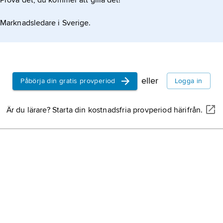
Prova det, du kommer att gilla det!
psykologis
av barns lek
Marknadsledare i Sverige.
jaget,
ego,
inte bara s
att varsebl
kroppsliga 
eller
Påbörja din gratis provperiod
Logga in
och längd).
inseminati
sätt än gen
Är du lärare? Starta din kostnadsfria provperiod härifrån.
införa sperm
livmodern 
befruktning
förlossning
på grund a
sammandra
förlossnin
moderns kr
yta,
tvådime
inom matem
objekt som
sammanfogni