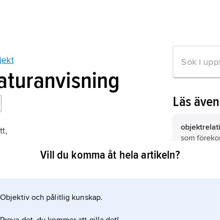
jekt
raturanvisning
Läs äve
objektrelat
t,
som föreko
lighet
sammansätt
Vill du komma åt hela artikeln?
objektrelat
objektrelat
Winnicott
,
1971, britti
Objektiv och pålitlig kunskap.
mation om artikeln
lekteorier,
f