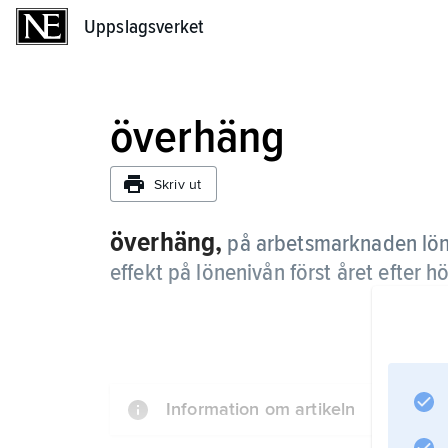
Uppslagsverket
Uppslagsverket
överhäng
Skriv ut
överhäng,
på arbetsmarknaden löneh
effekt på lönenivån först året efter h
Information om artikeln