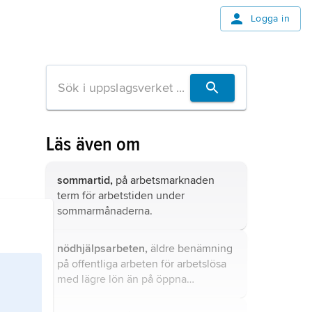
Logga in
Läs även om
sommartid,
på arbetsmarknaden
term för arbetstiden under
sommarmånaderna.
nödhjälpsarbeten,
äldre benämning
på offentliga arbeten för arbetslösa
med lägre lön än på öppna
arbetsmarknaden, från 1926 officiellt
kallade reservarbeten och efter 1933