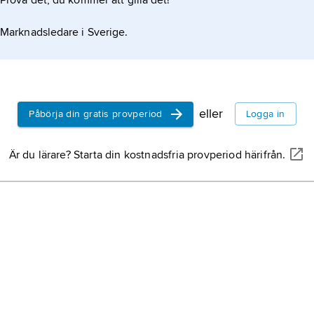
Prova det, du kommer att gilla det!
Marknadsledare i Sverige.
eller
Påbörja din gratis provperiod
Logga in
Är du lärare? Starta din kostnadsfria provperiod härifrån.