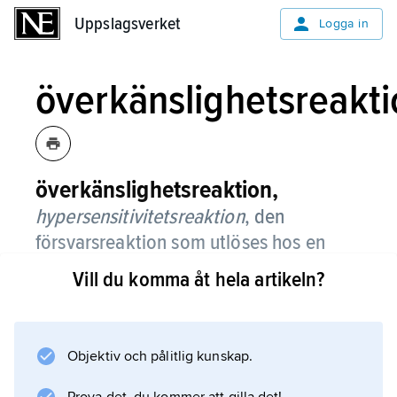
Uppslagsverket
Uppslagsverket
Logga in
överkänslighetsreakti
överkänslighetsreaktion,
hypersensitivitetsreaktion
, den
försvarsreaktion som utlöses hos en
resistent växt när den utsätts för
Vill du komma åt hela artikeln?
angrepp av vissa växtpatogener som är
beroende av levande vävnad.
Objektiv och pålitlig kunskap.
Reaktionen består i att angripna och
angränsande celler snabbt kollapsar och dör,