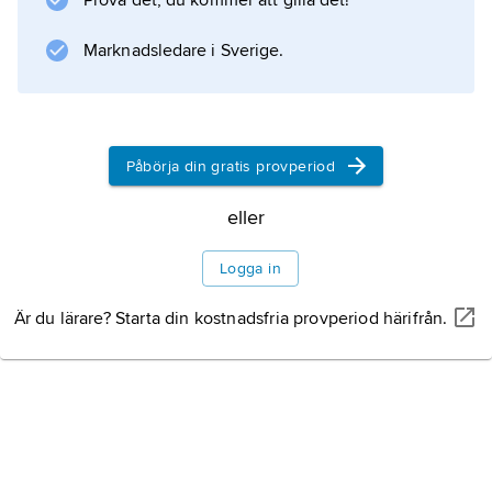
Prova det, du kommer att gilla det!
varvid patogenens vidare spridning förhindras.
Marknadsledare i Sverige.
Information om artikeln
Påbörja din gratis provperiod
eller
Logga in
Är du lärare? Starta din kostnadsfria provperiod härifrån.