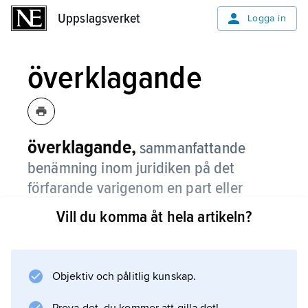
Uppslagsverket
Uppslagsverket
Logga in
överklagande
överklagande,
sammanfattande
benämning inom juridiken på det
förfarande varigenom en part eller
annan berörd kan få en dom eller ett
Vill du komma åt hela artikeln?
beslut omprövat i högre instans.
Överklagandet kan ske inom en bestämd
tidsfrist, t.ex. inom tre veckor, varefter
Objektiv och pålitlig kunskap.
avgörandet vinner laga kraft. Ett avgörande