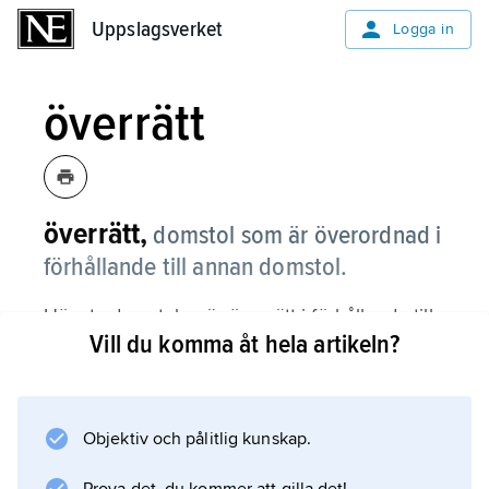
Uppslagsverket
Uppslagsverket
Logga in
överrätt
överrätt,
domstol som är överordnad i
förhållande till annan domstol.
Högsta domstolen är överrätt i förhållande till
Vill du komma åt hela artikeln?
hovrätterna och hovrätterna överrätter i
förhållande till tingsrätterna. På motsvarande
sätt är Högsta förvaltningsdomstolen överrätt i
förhållande till kammarrätterna och
Objektiv och pålitlig kunskap.
kammarrätterna i förhållande till