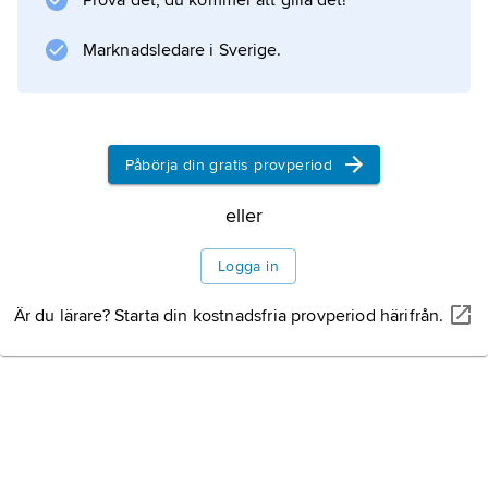
Prova det, du kommer att gilla det!
förvaltningsrätterna.
Marknadsledare i Sverige.
Information om artikeln
Påbörja din gratis provperiod
eller
Logga in
Är du lärare? Starta din kostnadsfria provperiod härifrån.