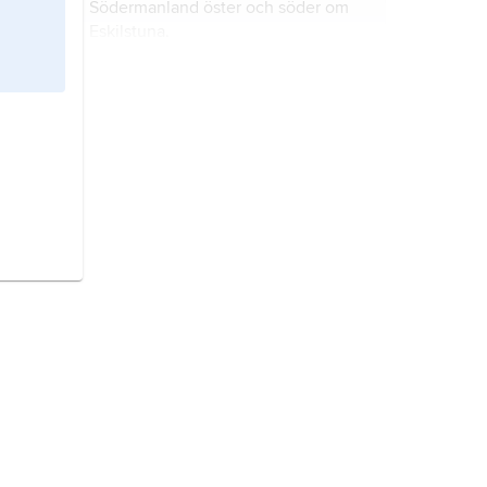
Södermanland öster och söder om
Eskilstuna.
Vangsbro härad,
område i norra
Västmanland. I norr är det en skogrik
trakt, i söder en slättbygd kring
Svartån.
Årstads härad,
område beläget i
Halland, söder om Ätran.
Visnums härad,
område i sydöstra
Värmland, beläget mellan Vänern
och Skagern.
Ås härad,
område beläget på
Västergötlands högland mellan
Borås och Ulricehamn.