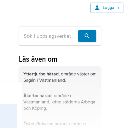
Logga in
Läs även om
Yttertjurbo härad,
område väster om
Sagån i Västmanland.
Åkerbo härad,
område i
Västmanland, kring städerna Arboga
och Köping.
Öster-Rekarne härad,
område i