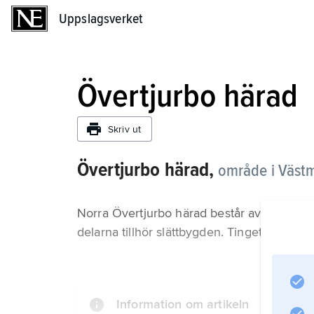
Uppslagsverket
Uppslagsverket
Övertjurbo härad
Skriv ut
Övertjurbo härad,
område i Västm
Norra Övertjurbo härad består av vidsträ
delarna tillhör slättbygden. Tinget låg i Gräl
Information om artikeln