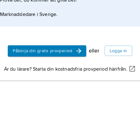
Prova det, du kommer att gilla det!
Marknadsledare i Sverige.
eller
Påbörja din gratis provperiod
Logga in
Är du lärare? Starta din kostnadsfria provperiod härifrån.