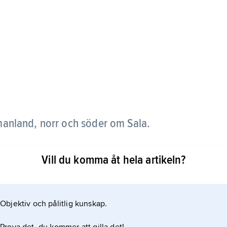
anland, norr och söder om Sala.
ckta skogar, hed- och mossmarker, medan de södra
Vill du komma åt hela artikeln?
lsta i Kila socken.
Objektiv och pålitlig kunskap.