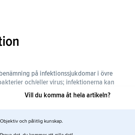
tion
benämning på infektionssjukdomar i övre
akterier och/eller virus; infektionerna kan
r, munhåla, svalg, mellanöra eller
Vill du komma åt hela artikeln?
alisation. Näs–svalginflammation (rinofaryngit), det
Objektiv och pålitlig kunskap.
v rino- eller coronavirus, medan halsfluss (tonsillit)
molytiska streptokocker, grupp A. Även