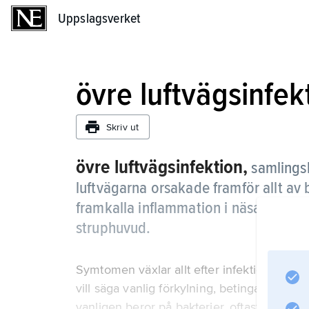
Uppslagsverket
Uppslagsverket
övre luftvägsinfek
Skriv ut
övre luftvägsinfektion,
samlings
luftvägarna orsakade framför allt av b
framkalla inflammation i näsa, bihålo
struphuvud.
Symtomen växlar allt efter infektionens lok
vill säga vanlig förkylning, betingas oftast a
vanligen beror på bakterier, oftast betahe