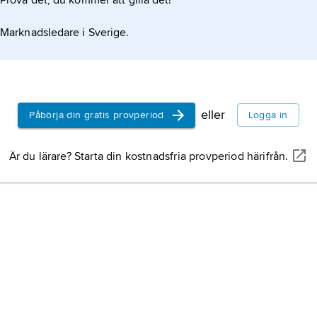
Prova det, du kommer att gilla det!
l orsak, vanligen pneumokocker,
Marknadsledare i Sverige.
eller
Påbörja din gratis provperiod
Logga in
Är du lärare? Starta din kostnadsfria provperiod härifrån.