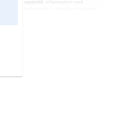
epiglottit
, inflammation med
livshotande svullnad av struplocket.
hjärnhinneinflammation,
meningit
,
sammanfattande namn på
inflammationer i hjärnhinnorna.
pneumokocker
,
Streptococcus
pneumoniae
, art kulformiga,
grampositiva bakterier i släktet
streptokocker
.
mellanöreinflammation,
otitis
media
,
mediaotit
, inflammation i
mellanörat (
auris media
), framför allt
i trumhålan.
kapillärbronkit,
bronkiolit
,
inflammation i de finaste
förgreningarna av bronkerna,
bronkiolerna
, vilken drabbar nästan