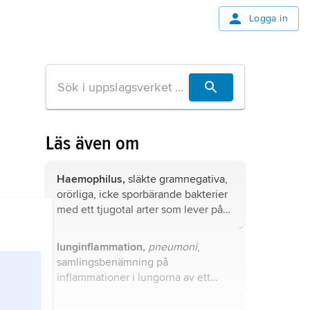
Logga in
Läs även om
Haemophilus,
släkte gramnegativa,
orörliga, icke sporbärande bakterier
med ett tjugotal arter som lever på
slemhinnorna (framför allt i
luftvägarna) hos människa och andra
lunginflammation,
pneumoni
,
djur.
samlingsbenämning på
inflammationer i lungorna av ett
flertal olika slag.