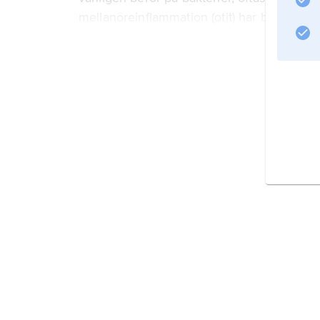
mellanöreinflammation (otit) har bakteriel
Haemophilus influenzae
eller
Moraxella catarrhalis
. Dessa bakterier orsakar även
Information om artikeln