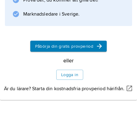
Prova det, du kommer att gilla det!
Information om artikeln
Marknadsledare i Sverige.
Påbörja din gratis provperiod
eller
Logga in
Är du lärare? Starta din kostnadsfria provperiod härifrån.