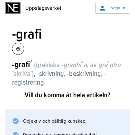
Uppslagsverket
Uppslagsverket
Logga in
-grafi
-grafiʹ
(grekiska -
graphiʹa
, av
graʹphō
’skriva’)
,
-skrivning, -beskrivning, -
registrering.
Vill du komma åt hela artikeln?
Suffixet -grafi ingår i namnet på flera
vetenskaper; det markerade ursprungligen att
dessa hade en beskrivande karaktär.
Objektiv och pålitlig kunskap.