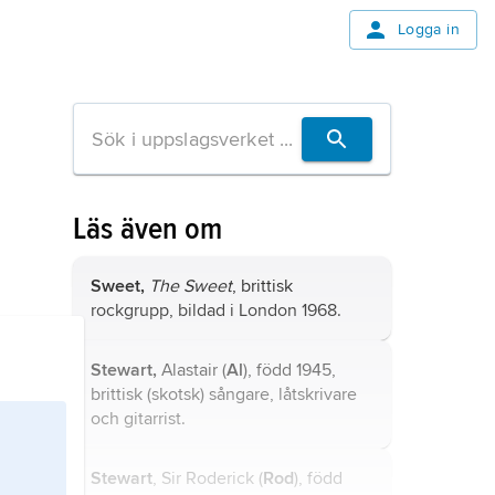
Logga in
Läs även om
Sweet,
The Sweet
, brittisk
rockgrupp, bildad i London 1968.
Stewart,
Alastair (
Al
), född 1945,
brittisk (skotsk) sångare, låtskrivare
och gitarrist.
Stewart
, Sir Roderick (
Rod
), född