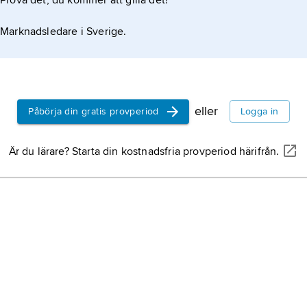
Prova det, du kommer att gilla det!
Marknadsledare i Sverige.
eller
Påbörja din gratis provperiod
Logga in
Är du lärare? Starta din kostnadsfria provperiod härifrån.