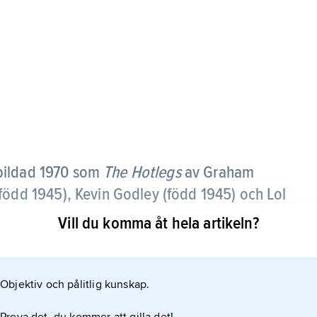
 bildad 1970 som
The Hotlegs
av Graham
född 1945
), Kevin Godley (
född 1945
) och Lol
Vill du komma åt hela artikeln?
Man” (1970) bytte gruppen 1972 namn till 10cc och
. Under de följande åren nådde gruppen stora
Objektiv och pålitlig kunskap.
ad, eklektisk popmusik på album som