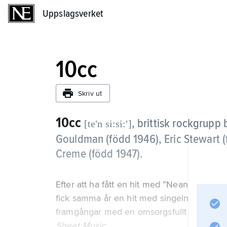
Uppslagsverket
Uppslagsverket
10cc
Skriv ut
10cc
,
brittisk rockgrupp
[teʹn si:si:ʹ]
Gouldman (
född 1946
), Eric Stewart (
Creme (
född 1947
).
Efter att ha fått en hit med ”Neanderthal 
fick samma år en hit med singeln ”Donna”
framgångar med en omsorgsfullt producer
Sheet Music