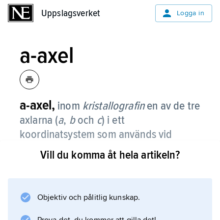
Uppslagsverket
Uppslagsverket
Logga in
a-axel
a-axel,
inom
kristallografin
en av de tre
axlarna (
a
,
b
och
c
) i ett
koordinatsystem som används vid
beskrivning av kristaller.
Vill du komma åt hela artikeln?
Objektiv och pålitlig kunskap.
Information om artikeln