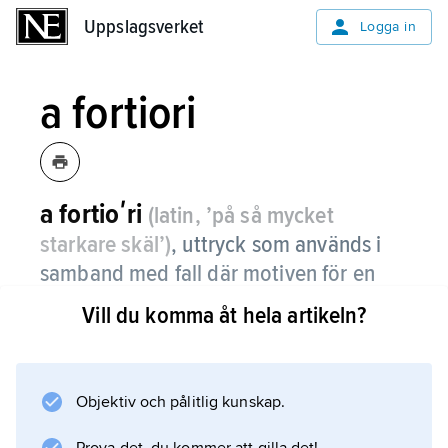
Uppslagsverket
Uppslagsverket
Logga in
a fortiori
a fortioʹri
(latin, ’på så mycket
starkare skäl’)
,
uttryck som används i
samband med fall där motiven för en
princip, en slutsats e.d. föreligger i
Vill du komma åt hela artikeln?
särskilt hög grad.
Objektiv och pålitlig kunskap.