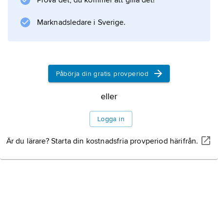
Prova det, du kommer att gilla det!
Information om artikeln
Marknadsledare i Sverige.
Påbörja din gratis provperiod
eller
Logga in
Är du lärare? Starta din kostnadsfria provperiod härifrån.