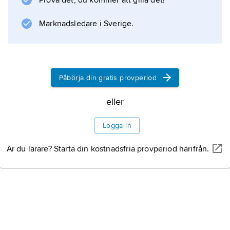
Prova det, du kommer att gilla det!
Marknadsledare i Sverige.
Påbörja din gratis provperiod
eller
Logga in
Är du lärare? Starta din kostnadsfria provperiod härifrån.