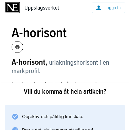
Uppslagsverket
Uppslagsverket
Logga in
A-horisont
A-horisont,
urlakningshorisont i en
markprofil.
I podsol, dvs. den jordmånstyp som är
Vill du komma åt hela artikeln?
vanligast i Sverige, utgörs den i princip av
mår- och blekjordsskikten.
Objektiv och pålitlig kunskap.
Information om artikeln