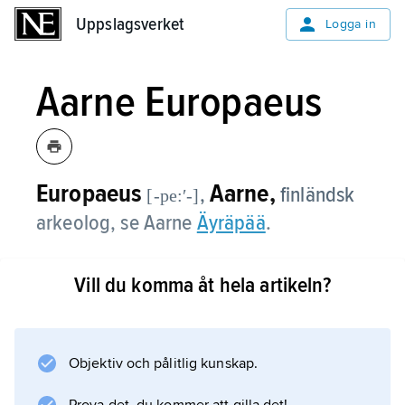
Uppslagsverket
Uppslagsverket
Logga in
Aarne Europaeus
Europaeus
Aarne,
,
finländsk
[-pe:ʹ-]
arkeolog, se Aarne
Äyräpää
.
Vill du komma åt hela artikeln?
Information om artikeln
Objektiv och pålitlig kunskap.