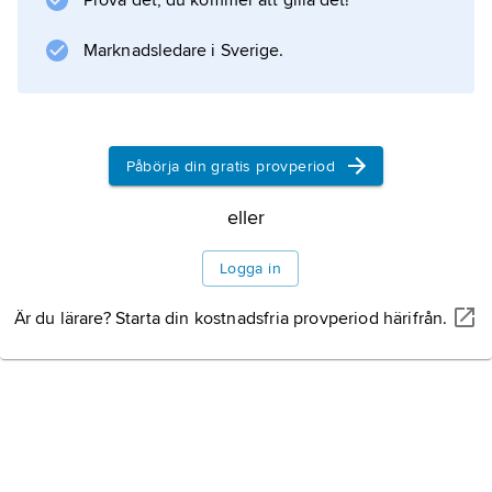
Prova det, du kommer att gilla det!
Marknadsledare i Sverige.
Påbörja din gratis provperiod
eller
Logga in
Är du lärare? Starta din kostnadsfria provperiod härifrån.