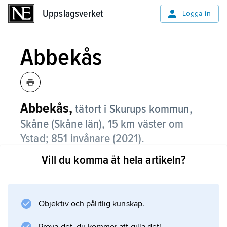
Uppslagsverket
Uppslagsverket
Logga in
Abbekås
Abbekås,
tätort i Skurups kommun,
Skåne (Skåne län), 15 km väster om
Ystad;
851 invånare (2021)
.
Vill du komma åt hela artikeln?
Abbekås, som är beläget på Skånes sydkust,
är ett fiskeläge med småbåtshamn och
gammal vacker bebyggelse, till stor del
utnyttjad för sommarbosättning. Orten har få
Objektiv och pålitlig kunskap.
arbetsplatser, och pendlingen till Malmö och