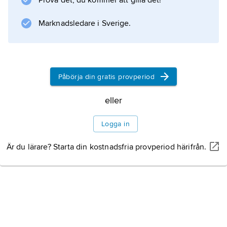
Prova det, du kommer att gilla det!
Ystad är omfattande.
Marknadsledare i Sverige.
Information om artikeln
Påbörja din gratis provperiod
eller
Logga in
Är du lärare? Starta din kostnadsfria provperiod härifrån.