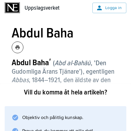
Uppslagsverket
Uppslagsverket
Logga in
Abdul Baha
Abdul Bahaʹ
(
Abd al-Bahāū
, ’Den
Gudomliga Ärans Tjänare’), egentligen
Abbas
,
1844–1921, den äldste av den
persiske religionsstiftaren
Vill du komma åt hela artikeln?
Bahaullahs
söner
.
Abdul Baha följde troget fadern överallt på
dennes resor och i exilen, varför han i
Objektiv och pålitlig kunskap.
bahaiernas tradition gäller som den