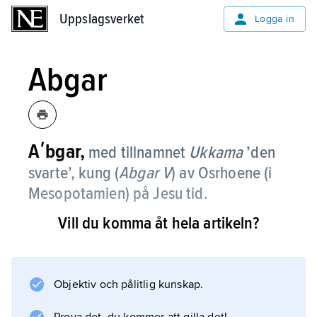
Uppslagsverket
Uppslagsverket
Logga in
Abgar
Aʹbgar,
med tillnamnet
Ukkama
’den
svarte’,
kung (
Abgar V
) av Osrhoene (i
Mesopotamien) på Jesu tid.
Vill du komma åt hela artikeln?
Enligt legenden korresponderade Abgar med
Jesus, som sände honom en duk med ett
avtryck av sitt ansikte. I huvudstaden Edessa
fanns en Kristusbild som påstods vara just
Objektiv och pålitlig kunskap.
denna duk. Kopior av duken spreds (från ca år