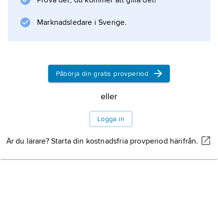
Prova det, du kommer att gilla det!
400) över den kristna världen och gav upphov
till Jesu välkända anletsdrag i konsten.
Marknadsledare i Sverige.
Information om artikeln
Påbörja din gratis provperiod
eller
Logga in
Är du lärare? Starta din kostnadsfria provperiod härifrån.