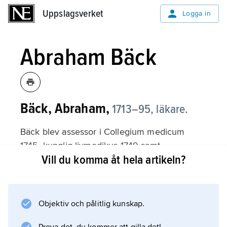
Uppslagsverket
Uppslagsverket
Logga in
Abraham Bäck
Bäck, Abraham,
1713–95,
läkare.
Bäck blev assessor i Collegium medicum
1745, kunglig livmedikus 1749 samt
Vill du komma åt hela artikeln?
överläkare, arkiater och preses i Collegium
medicum 1752. Han bidrog till att Sverige fick
ett ökat antal provinsialläkare och
medverkade tillsammans med Olof af Acrel till
Objektiv och pålitlig kunskap.
grundandet av Serafimerlasarettet, vars förste