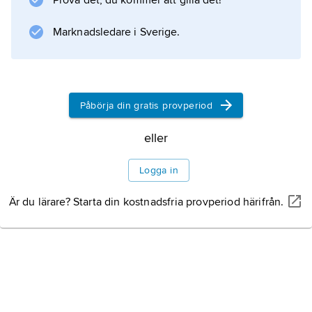
överläkare han blev.
Prova det, du kommer att gilla det!
Litteraturanvisning
Marknadsledare i Sverige.
Påbörja din gratis provperiod
Information om artikeln
eller
Logga in
Är du lärare? Starta din kostnadsfria provperiod härifrån.