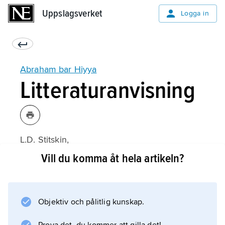
Uppslagsverket
Uppslagsverket
Logga in
Abraham bar Hiyya
Litteraturanvisning
L.D. Stitskin,
Judaism as a Philosophy: the Philosophy of
Vill du komma åt hela artikeln?
Abraham bar Hiyya
(1960).
Objektiv och pålitlig kunskap.