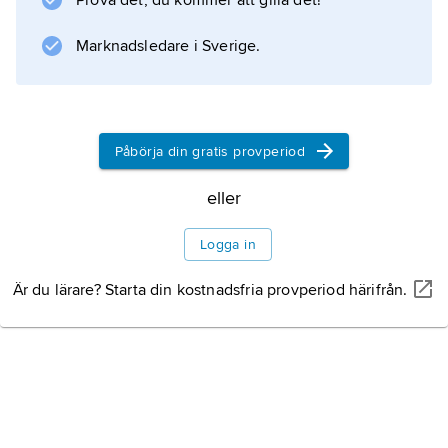
Prova det, du kommer att gilla det!
Information om artikeln
Marknadsledare i Sverige.
Påbörja din gratis provperiod
eller
Logga in
Är du lärare? Starta din kostnadsfria provperiod härifrån.