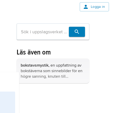
Logga in
Läs även om
bokstavsmystik,
en uppfattning av
bokstäverna som sinnebilder för en
högre sanning, knuten till
bokstävernas form, vokalernas och
konsonanternas särskilda betydelser,
stavelseramsor, antalet bokstäver i
alfabetet eller bokstävernas
talvärden.