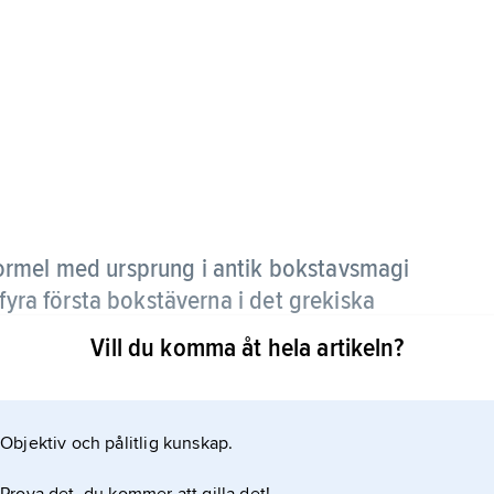
formel med ursprung i antik bokstavsmagi
 fyra första bokstäverna i det grekiska
xas
och hebreiska
dabar
’ord’) och ofta
Vill du komma åt hela artikeln?
k folklore som ”lönnformel”, bl.a. mot sjukdomar
Objektiv och pålitlig kunskap.
ription på amuletter. Numera är abrakadabra
t eller pladder.