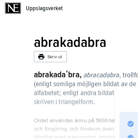
Uppslagsverket
Uppslagsverket
abrakadabra
Skriv ut
abrakadaʹbra,
abracadabra
,
troll
(enligt somliga möjligen bildat av de
alfabetet; enligt andra bildat till
abra
skriven i triangelform.
Ordet användes ännu på 1800-talet i nordis
och förgöring, och förekom även som insk
liktydigt med meningslöst, intetsägande pra