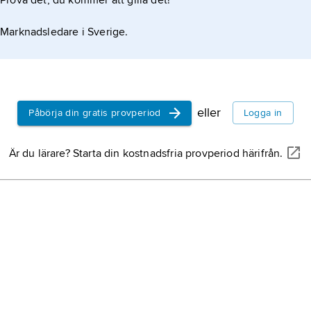
Prova det, du kommer att gilla det!
Marknadsledare i Sverige.
eller
Påbörja din gratis provperiod
Logga in
Är du lärare? Starta din kostnadsfria provperiod härifrån.