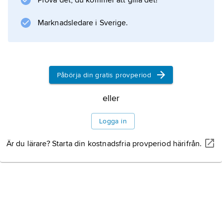
Prova det, du kommer att gilla det!
Information om artikeln
Marknadsledare i Sverige.
Påbörja din gratis provperiod
eller
Logga in
Är du lärare? Starta din kostnadsfria provperiod härifrån.