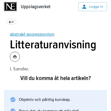
Uppslagsverket
Uppslagsverket
Logga in
abstrakt expressionism
Litteraturanvisning
I. Sandler,
Abstract Expressionism: The Triumph of
Vill du komma åt hela artikeln?
American Painting
(2:a upplagan 1976).
Objektiv och pålitlig kunskap.