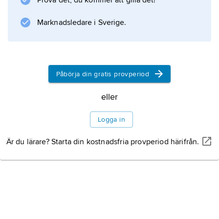
Prova det, du kommer att gilla det!
Marknadsledare i Sverige.
Påbörja din gratis provperiod
eller
Logga in
Är du lärare? Starta din kostnadsfria provperiod härifrån.