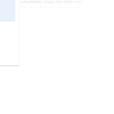
yrkeskläder,
plagg eller dräkt som
bärs av funktionella skäl eller som
en form av legitimation.
sportkläder,
plagg speciellt
utformade för idrott.
samedräkt,
dräkt buren av samerna.
empir,
empire
,
kejsarstil
, en till
ursprunget fransk konststil från
1800-talets första decennier,
kulminerande under Napoleon I:s
kejsardöme 1804–15; stilen
dräkt,
en uppsättning kläder som
framträdde särskilt inom arkitektur,
bärs av en person samtidigt, eller ett
konsthantverk och dräktmode.
plagg som utgör enda beklädnad.
konfektion
, fabriksmässigt