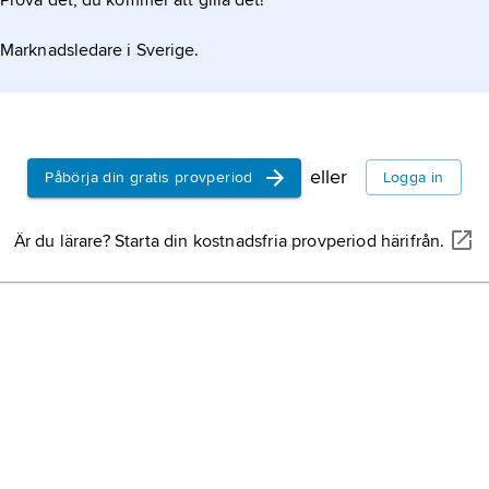
Prova det, du kommer att gilla det!
Marknadsledare i Sverige.
eller
Påbörja din gratis provperiod
Logga in
Är du lärare? Starta din kostnadsfria provperiod härifrån.