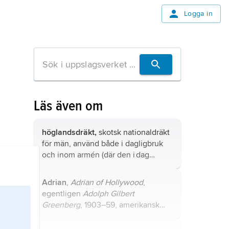
Logga in
Läs även om
höglandsdräkt,
skotsk nationaldräkt
för män, använd både i dagligbruk
och inom armén (där den i dag
enbart förekommer till parad men
ännu 1940 var i bruk som
Adrian
,
Adrian of Hollywood
,
fältuniform).
egentligen
Adolph Gilbert
Greenberg
, 1903–59, amerikansk
dräkt- och modedesigner.