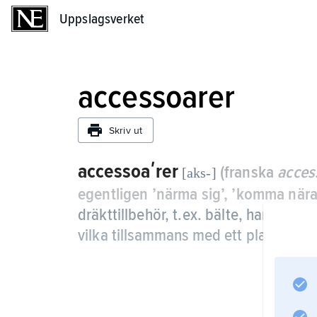
Uppslagsverket
Uppslagsverket
accessoarer
Skriv ut
accessoaʹrer
(franska
acces
[aks-]
egentligen ’närma sig’, ’komma nära
dräkttillbehör, t.ex. bälte, handskar,
vilka tillsammans med ett plagg elle