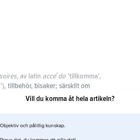
soires
, av latin
acceʹdo
’tillkomma’,
’)
,
tillbehör, bisaker; särskilt om
 scarf, paraply, väska, käpp eller smycken,
Vill du komma åt hela artikeln?
r en dräkt skapar en enhetlig modeform.
Objektiv och pålitlig kunskap.