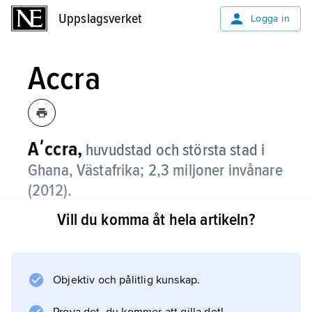
Uppslagsverket
Uppslagsverket
Logga in
Accra
Aʹccra,
huvudstad och största stad i
Ghana, Västafrika; 2,3 miljoner invånare
(2012).
Vill du komma åt hela artikeln?
Accra, som ligger vid Guineabukten, är
landets administrativa och ekonomiska
centrum samt dess viktigaste handels- och
utbildningsort. Tillsammans med den moderna
Objektiv och pålitlig kunskap.
hamnstaden Tema, 25 km öster om Accra,