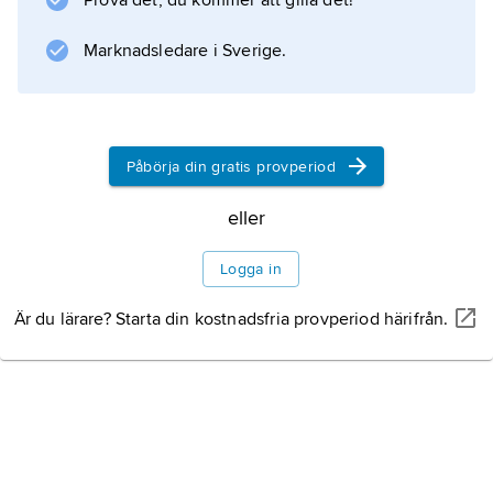
Prova det, du kommer att gilla det!
bildar staden ett storstadsområde med 3,3
miljoner invånare.
Marknadsledare i Sverige.
Information om artikeln
Påbörja din gratis provperiod
eller
Logga in
Är du lärare? Starta din kostnadsfria provperiod härifrån.