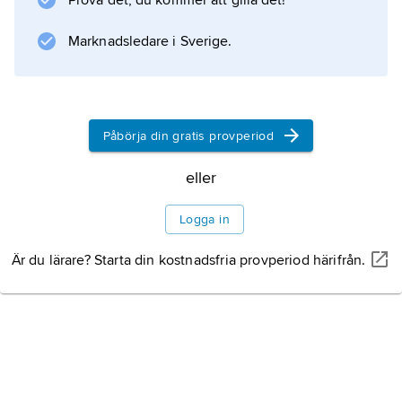
Prova det, du kommer att gilla det!
. Ett laddningsbart batteri kan uppsamla,
ackumulera
Marknadsledare i Sverige.
, elektricitet, vilket var en viktig egenskap inte
minst i elektricitetens barndom, då
ackumulatorerna först kom
Påbörja din gratis provperiod
eller
Information om artikeln
Logga in
Är du lärare? Starta din kostnadsfria provperiod härifrån.