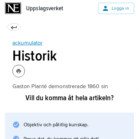
Uppslagsverket
Uppslagsverket
Logga in
ackumulator
Historik
Gaston Planté demonstrerade 1860 sin
uppfinning
Vill du komma åt hela artikeln?
blyackumulatorn
. I början av 1900-talet tävlade Waldemar
Jungner med Thomas A. Edison om att bli
Objektiv och pålitlig kunskap.
först med patent på
nickelkadmiumackumulatorn