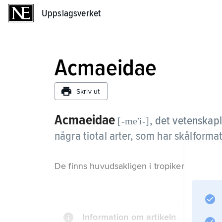
Uppslagsverket
Uppslagsverket
Acmaeidae
Skriv ut
Acmaeidae
,
det vetenskapl
[-meʹi-]
några tiotal arter, som har skålformat
De finns huvudsakligen i tropikerna och vä
Information om artikeln