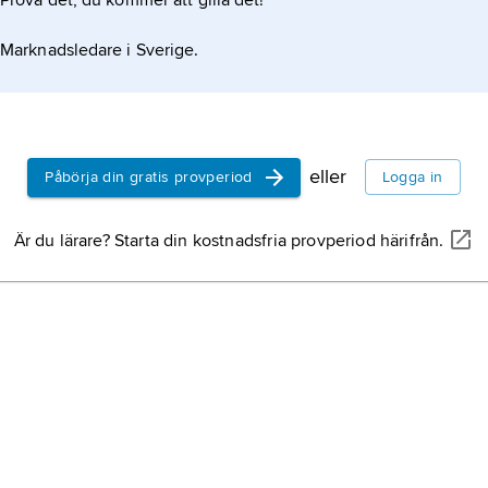
Prova det, du kommer att gilla det!
Marknadsledare i Sverige.
eller
Påbörja din gratis provperiod
Logga in
Är du lärare? Starta din kostnadsfria provperiod härifrån.