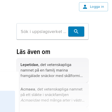
Logga in
Läs även om
Lepetidae,
det vetenskapliga
namnet på en familj marina
framgälade snäckor med skålformigt
skal och huvudsakligen arktisk och
antarktisk utbredning.
Acmaea
, det vetenskapliga namnet
på ett släkte i snäckfamiljen
Acmaeidae
med många arter i västra
Nordamerika och tropikerna.