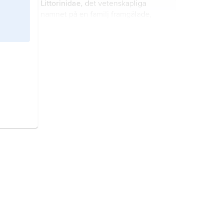
Littorinidae,
det vetenskapliga
namnet på en familj framgälade,
huvudsakligen marina snäckor.
Omalogyridae,
det vetenskapliga
namnet på en familj framgälade,
marina snäckor.
Akeridae,
det vetenskapliga namnet
på en marin familj bakgälade
snäckor med få arter, varav en i
Norden.
Archaeogastropoda,
det
vetenskapliga namnet på en ordning
marina framgälade snäckor med
flera tusen arter.
Rissoidae,
det vetenskapliga
namnet på en familj marina,
framgälade snäckor, huvudsakligen