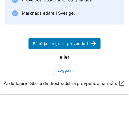
Prova det, du kommer att gilla det!
Marknadsledare i Sverige.
Påbörja din gratis provperiod
eller
Logga in
Är du lärare? Starta din kostnadsfria provperiod härifrån.