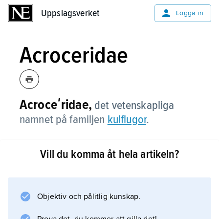
Uppslagsverket
Uppslagsverket
Logga in
Acroceridae
Acroceʹridae,
det vetenskapliga
namnet på familjen
kulflugor
.
Vill du komma åt hela artikeln?
Information om artikeln
Objektiv och pålitlig kunskap.