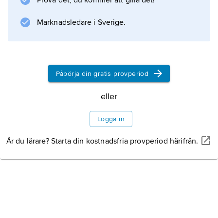
Prova det, du kommer att gilla det!
(eller resonemanget), och dess
förklaringsvärde blir därför ytterst begränsat.
Marknadsledare i Sverige.
Information om artikeln
Påbörja din gratis provperiod
eller
Logga in
Är du lärare? Starta din kostnadsfria provperiod härifrån.