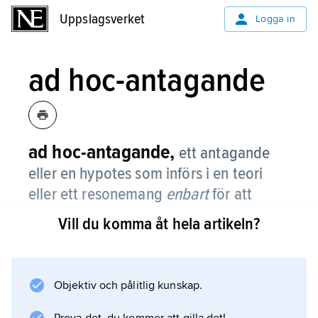
Uppslagsverket
Uppslagsverket
Logga in
ad hoc-antagande
ad hoc-antagande,
ett antagande
eller en hypotes som införs i en teori
eller ett resonemang
enbart
för att
förklara ett visst faktum, och som alltså
Vill du komma åt hela artikeln?
inte kan rättfärdigas oberoende av
detta faktum.
Objektiv och pålitlig kunskap.
Ett ad hoc-antagande saknar således
anknytningspunkter till andra data i teorin