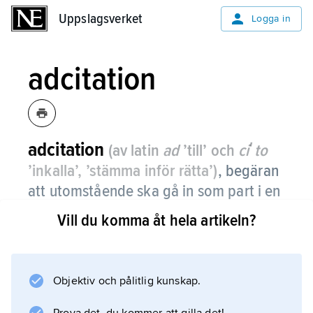
Uppslagsverket
Uppslagsverket
Logga in
adcitation
adcitation
(av latin
ad
’till’ och
ciʹto
’inkalla’, ’stämma inför rätta’)
,
begäran
att utomstående ska gå in som part i en
tvistemålsrättegång.
Vill du komma åt hela artikeln?
Om käranden yrkat att utfå en sak av
svaranden och denne t.ex. säljer saken, måste
förvärvaren på kärandens yrkande inträda i
Objektiv och pålitlig kunskap.
målet som svarandens medpart.