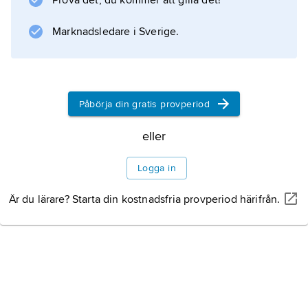
Prova det, du kommer att gilla det!
Marknadsledare i Sverige.
Information om artikeln
Påbörja din gratis provperiod
eller
Logga in
Är du lärare? Starta din kostnadsfria provperiod härifrån.