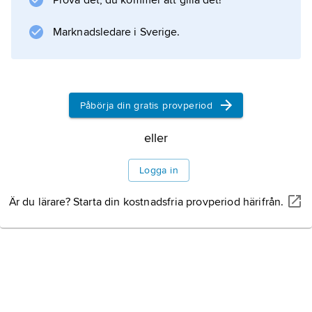
Prova det, du kommer att gilla det!
svenska språket kom det in som lånord mot
Marknadsledare i Sverige.
Information om artikeln
Påbörja din gratis provperiod
eller
Logga in
Är du lärare? Starta din kostnadsfria provperiod härifrån.