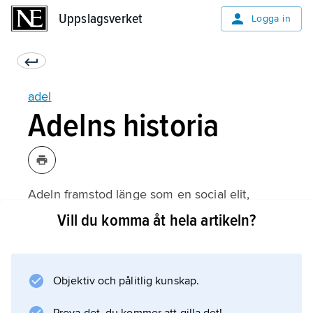
Uppslagsverket
Uppslagsverket
Logga in
adel
Adelns historia
Adeln framstod länge som en social elit,
skarpt avgränsad från samhället i övrigt.
Vill du komma åt hela artikeln?
Karakteristiskt för adeln i alla länder var att
dess maktinflytande stod i klart omvänd
proportion till dess ringa numerär. Ordet
Objektiv och pålitlig kunskap.
adel
är lågtyskt och betyder ’härkomst’, ’börd’. I