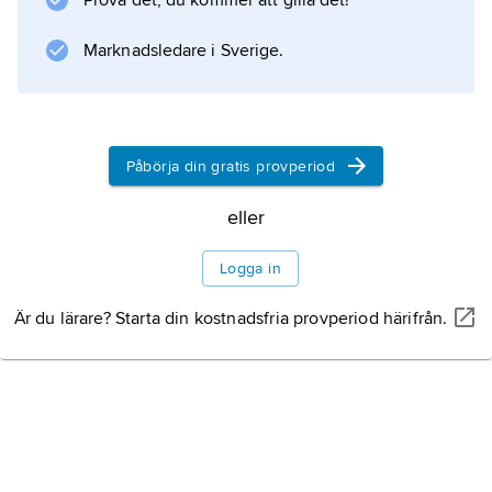
Prova det, du kommer att gilla det!
tillväxt.
Marknadsledare i Sverige.
Information om artikeln
Påbörja din gratis provperiod
eller
Logga in
Är du lärare? Starta din kostnadsfria provperiod härifrån.