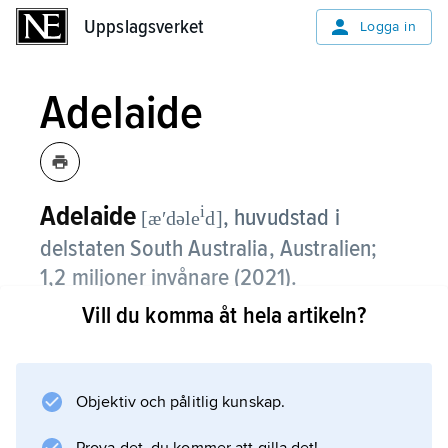
Uppslagsverket
Uppslagsverket
Logga in
Adelaide
Adelaide
i
,
huvudstad i
[æʹdəle
d]
delstaten South Australia, Australien;
1,2 miljoner invånare (2021).
Vill du komma åt hela artikeln?
Adelaide, som grundades 1836, ligger vid
Torrensflodens mynning i Saint Vincentbukten
av Indiska oceanen och omges av bördig
jordbruksmark och områden med betydande
Objektiv och pålitlig kunskap.
mineralfyndigheter, vilket bidragit till stadens