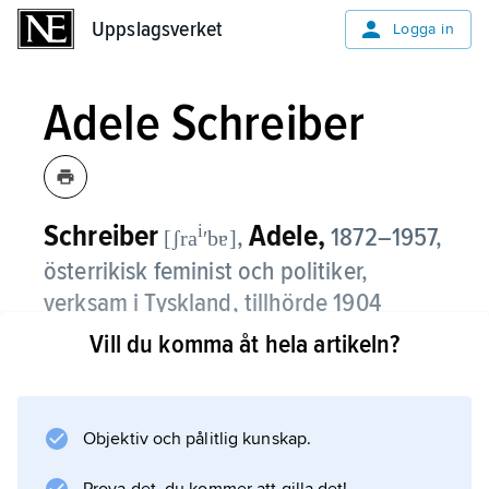
Uppslagsverket
Uppslagsverket
Logga in
Adele Schreiber
Schreiber
Adele,
i
,
1872–1957,
[ʃra
ʹbɐ]
österrikisk feminist och politiker,
verksam i Tyskland, tillhörde 1904
grundarna av den internationella
Vill du komma åt hela artikeln?
rösträttsorganisationen International
Woman Suffrage Alliance.
Objektiv och pålitlig kunskap.
Åren 1905–10 var hon Helene Stöckers
närmaste medarbetare inom Bund für