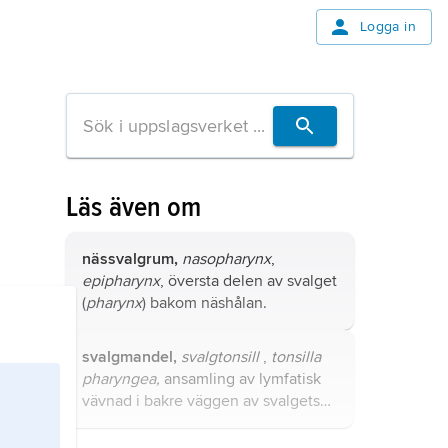
Logga in
Läs även om
nässvalgrum,
nasopharynx
,
epipharynx
, översta delen av svalget
(
pharynx
) bakom näshålan.
svalgmandel,
svalgtonsill
,
tonsilla
pharyngea,
ansamling av lymfatisk
vävnad i bakre väggen av svalgets
övre del, epifarynx, beläget bakom
näshålan.