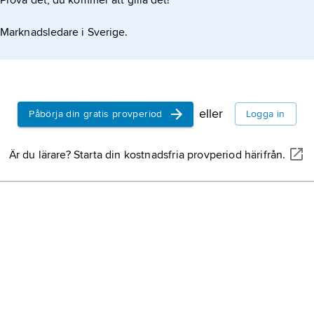
Prova det, du kommer att gilla det!
lig nattsömn som följd, och även påverka
Marknadsledare i Sverige.
l vätska i mellanörat (form av
är avlägsnas polypen operativt (adenoidektomi
eller
Påbörja din gratis provperiod
Logga in
Är du lärare? Starta din kostnadsfria provperiod härifrån.