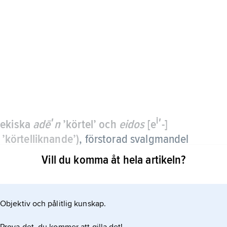
i
rekiska
adēʹn
’körtel’ och
eidos
[e
ʹ-]
n ’körtelliknande’)
,
förstorad svalgmandel
en i näs- och svalgrummets tak, också kallad
Vill du komma åt hela artikeln?
n kraftigt utvecklad, men tillbakabildas sedan.
Objektiv och pålitlig kunskap.