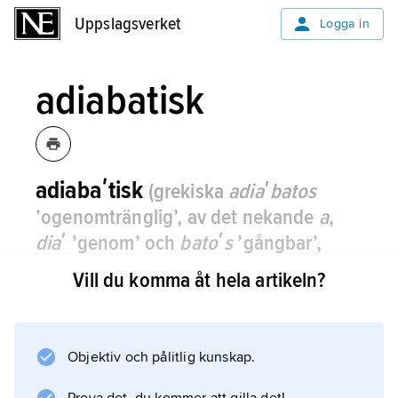
Uppslagsverket
Uppslagsverket
Logga in
adiabatisk
adiabaʹtisk
(grekiska
adiaʹbatos
’ogenomtränglig’, av det nekande
a
,
diaʹ
’genom’ och
batoʹs
’gångbar’,
’tillgänglig’, ytterst av
baiʹnō
’gå’,
Vill du komma åt hela artikeln?
således ’som inte är möjlig att tränga
igenom’)
,
begrepp inom
termodynamiken.
Objektiv och pålitlig kunskap.
En