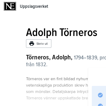
Uppslagsverket
Uppslagsverket
Adolph Törneros
Skriv ut
Törneros, Adolph,
1794–1839, prof
från 1832.
Törneros var en fint bildad nyhumanist, vä
vetenskapliga produktion skrev han brev m
som mönster. Detaljskarpa intryck från so
Törneros vänner uppskattade breven och g