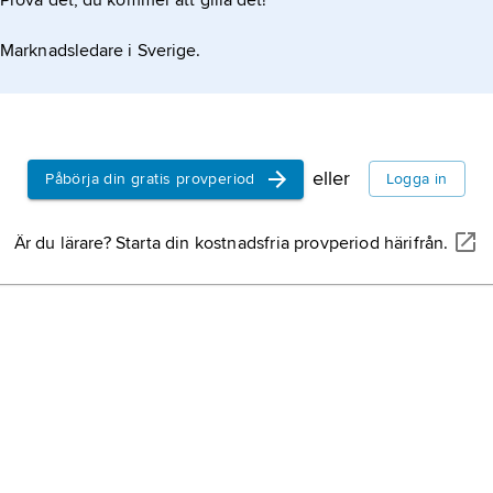
Prova det, du kommer att gilla det!
Marknadsledare i Sverige.
eller
Påbörja din gratis provperiod
Logga in
Är du lärare? Starta din kostnadsfria provperiod härifrån.