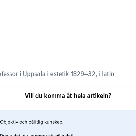
essor i Uppsala i estetik 1829–32, i latin
Vill du komma åt hela artikeln?
n med bl.a. Atterbom. Vid sidan av sin
ed en driven stilkonst, utvecklad med Jean Paul
mmarresor, läsning och musik intar främsta rummet.
Objektiv och pålitlig kunskap.
av efter hans död ut en