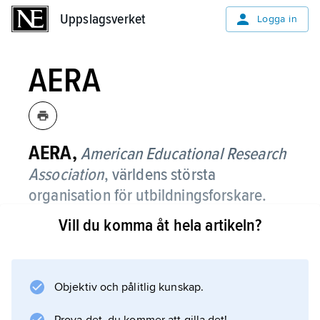
Uppslagsverket
Uppslagsverket
Logga in
AERA
AERA,
American Educational Research
Association
,
världens största
organisation för utbildningsforskare.
Vill du komma åt hela artikeln?
Medlemsantalet uppgick 2010 till över 25
000. Varje år arrangeras en konferens med
ett par tusen föredrag.
Objektiv och pålitlig kunskap.