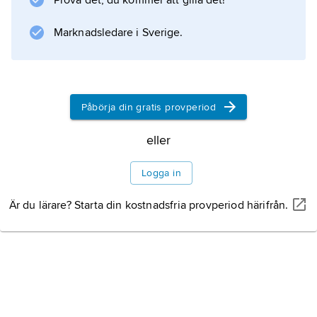
Prova det, du kommer att gilla det!
Information om artikeln
Marknadsledare i Sverige.
Påbörja din gratis provperiod
eller
Logga in
Är du lärare? Starta din kostnadsfria provperiod härifrån.