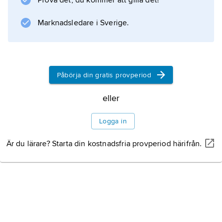
Prova det, du kommer att gilla det!
geologisk tidsskala
.
Marknadsledare i Sverige.
Information om artikeln
Påbörja din gratis provperiod
eller
Logga in
Är du lärare? Starta din kostnadsfria provperiod härifrån.