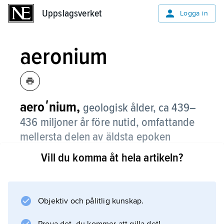
Uppslagsverket
Uppslagsverket
Logga in
aeronium
aeroʹnium,
geologisk ålder, ca 439–
436 miljoner år före nutid, omfattande
mellersta delen av äldsta epoken
(llandovery) av perioden silur.
Vill du komma åt hela artikeln?
Även namn på den lagerföljd (etage) som då
bildades. Se
silur
Objektiv och pålitlig kunskap.
; jämför