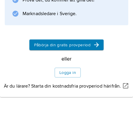
Prova det, du kommer att gilla det!
Marknadsledare i Sverige.
Påbörja din gratis provperiod
eller
Logga in
Är du lärare? Starta din kostnadsfria provperiod härifrån.