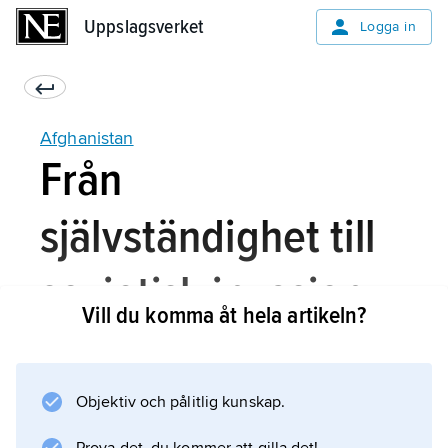
Uppslagsverket
Uppslagsverket
Logga in
Afghanistan
Från
självständighet till
sovjetisk invasion,
Vill du komma åt hela artikeln?
1947–79
Objektiv och pålitlig kunskap.