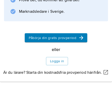
Prova det, du kommer att gilla det!
upprättgående hominid
Äldre paleolitikum
Marknadsledare i Sverige.
Mellersta paleolitikum
Yngre paleolitikum
Påbörja din gratis provperiod
eller
Neolitikum
Logga in
Metallhantering
Är du lärare? Starta din kostnadsfria provperiod härifrån.
Stadsutveckling och
statsbildningar