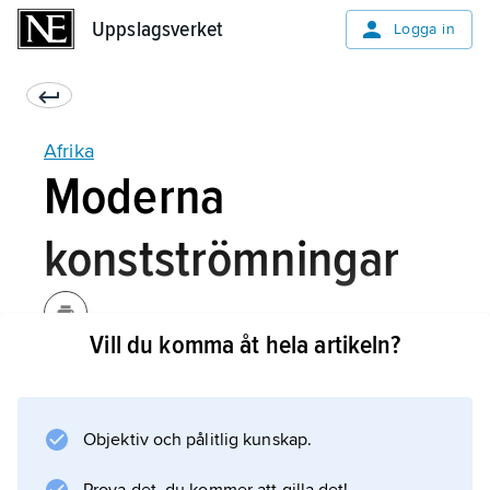
Uppslagsverket
Uppslagsverket
Logga in
Afrika
Moderna
konstströmningar
Vill du komma åt hela artikeln?
Kolonialism, utländska religioner (islam och
kristendom), befrielsekrig, självständighet, inre
konflikter, neokolonialism och urbanisering
Objektiv och pålitlig kunskap.
har radikalt förändrat den traditionella
afrikanska stamkulturen. Konstnärernas