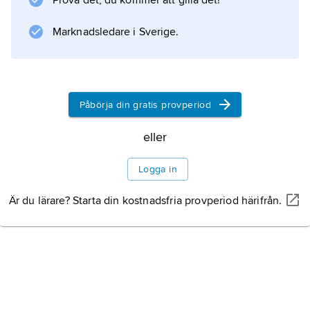
Prova det, du kommer att gilla det!
bildskapande har i regel anpassats till den nya
Marknadsledare i Sverige.
situationen. I de snabbt växande storstäderna
har en konstmarknad av europeisk typ vuxit
fram. Västerländska tekniker som oljemåleri
och grafik har
Påbörja din gratis provperiod
eller
Information om artikeln
Logga in
Är du lärare? Starta din kostnadsfria provperiod härifrån.