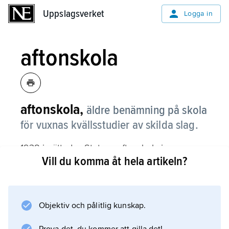
Uppslagsverket
Uppslagsverket
Logga in
aftonskola
aftonskola,
äldre benämning på skola
för vuxnas kvällsstudier av skilda slag.
1938 inrättades Statens aftonskola i
Vill du komma åt hela artikeln?
Stockholm, som fick filialverksamhet även på
andra orter. Vuxna kunde där avlägga
realexamen och studentexamen. På 1950-talet
startades s.k.
Objektiv och pålitlig kunskap.
kvällsgymnasier