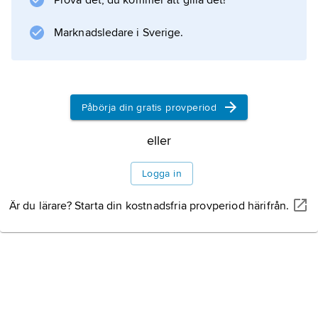
Prova det, du kommer att gilla det!
för vuxna. De drevs av vissa studieförbund,
främst Folkuniversitetet, Medborgarskolan och
Marknadsledare i Sverige.
TBV. För kompletteringsutbildning på
realskole- och gymnasienivå upprättades
1955 Statens kompletteringsgymnasium. År
1963
Påbörja din gratis provperiod
eller
Information om artikeln
Logga in
Är du lärare? Starta din kostnadsfria provperiod härifrån.