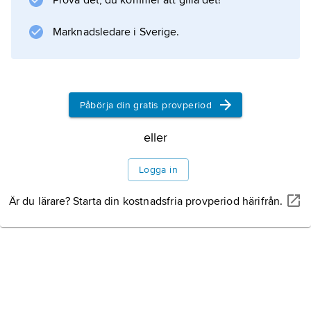
Prova det, du kommer att gilla det!
hastighet.
Marknadsledare i Sverige.
Information om artikeln
Påbörja din gratis provperiod
eller
Logga in
Är du lärare? Starta din kostnadsfria provperiod härifrån.