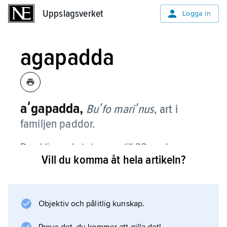
Uppslagsverket
Uppslagsverket
Logga in
agapadda
aʹgapadda,
Buʹfo mariʹnus
,
art i
familjen paddor.
Den blir mycket stor, upp till 23 cm. I
Vill du komma åt hela artikeln?
försvarssyfte utsöndrar den med hudkörtlar ett
kraftigt gift, som kan vara dödligt för
människan. Den förekommer i Central- och
Sydamerika och är inplanterad i bl.a. norra
Objektiv och pålitlig kunskap.
Australien, där den sprider sig med stor